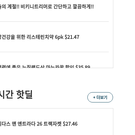
의 계절!! 비키니트리머로 간단하고 깔끔하게!!
건강을 위한 리스테린치약 6pk $21.47
력에 좋은 뉴질랜드산 마누카꿀 할인 $35.89
시간 핫딜
 완벽 차단!! SPF70 뉴트로지나 썬크림 $6.18
+ 더보기
다스 맨 엔트라다 26 트랙자켓 $27.46
티로더 나이트리페어 세럼 $91.00