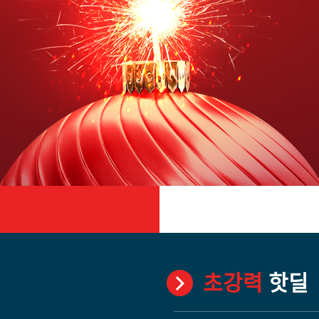
초강력
핫딜