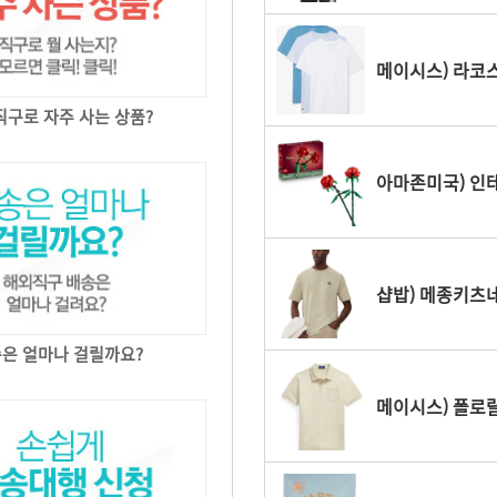
메이시스) 라코스테
아마존미국) 안심
구로 자주 사는 상품?
아마존미국) 인테
샵밥) 메종키츠네
은 얼마나 걸릴까요?
메이시스) 폴로랄